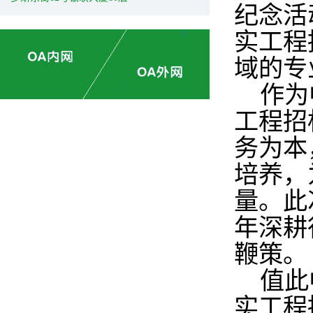
纪念活
实工程
域的专
作为
工程招
务为本
培养，
量。此
年深耕
鞭策。
值此
实工程