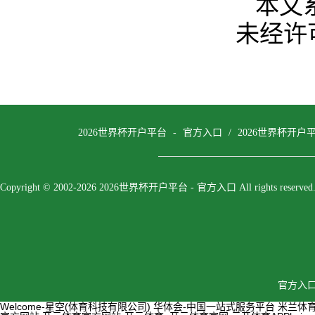
本文
未经许
2026世界杯开户平台 - 官方入口
/
2026世界杯开户
Copyright © 2002-2026 2026世界杯开户平台 - 官方入口 All rights reserved
官方入
Welcome-星空(体育科技有限公司)
华体会-中国一站式服务平台
米兰体