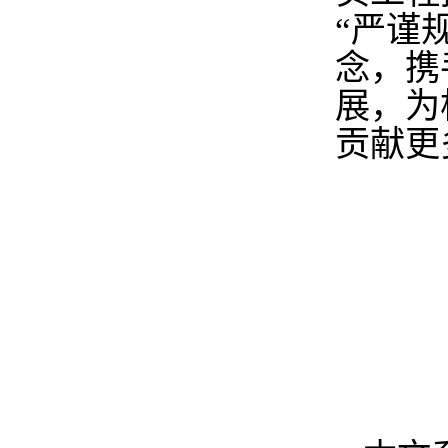
“严谨
念，携
展，为
贡献更