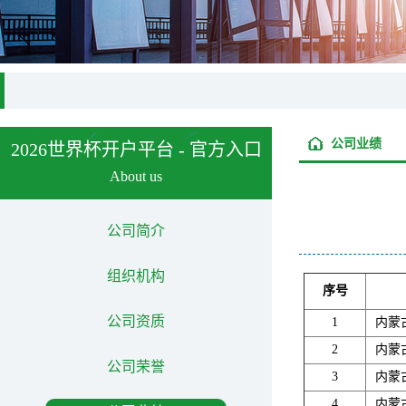
公司业绩
2026世界杯开户平台 - 官方入口
About us
公司简介
组织机构
序号
公司资质
1
内蒙
2
内蒙
公司荣誉
3
内蒙
4
内蒙