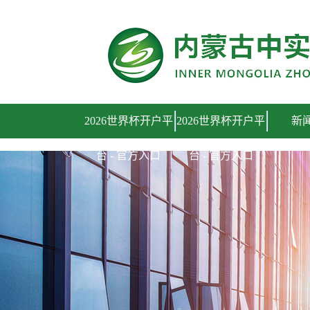
2026世界杯开户平台 - 官方入口
2026世界杯开户平
2026世界杯开户平
新
台 - 官方入口
台 - 官方入口