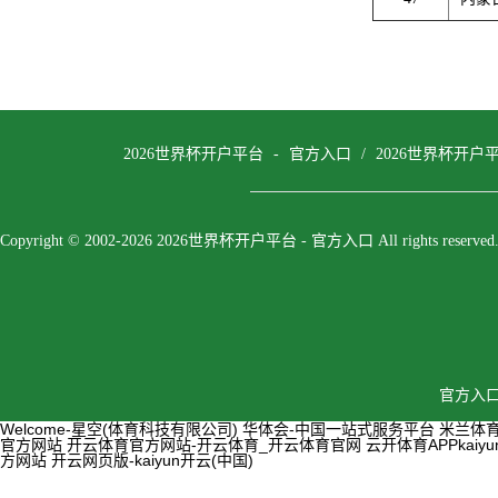
2026世界杯开户平台 - 官方入口
/
2026世界杯开户
Copyright © 2002-2026 2026世界杯开户平台 - 官方入口 All rights reserved
官方入
Welcome-星空(体育科技有限公司)
华体会-中国一站式服务平台
米兰体
官方网站
开云体育官方网站-开云体育_开云体育官网
云开体育APPkai
方网站
开云网页版-kaiyun开云(中国)