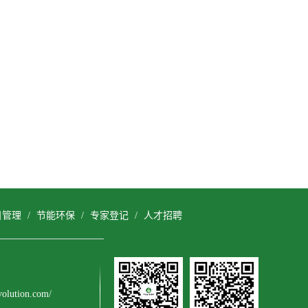
目管理
/
节能环保
/
专家登记
/
人才招聘
lution.com/