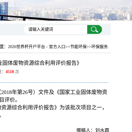
置：
2026世界杯开户平台 - 官方入口
>>节能环保>>环保服务
业固体废物资源综合利用评价报告》
量：
4518
次
018年第26号）文件及《国家工业固体废物资
目评价。
物资源综合利用评价报告》为该批次项目之一，
。
撰稿人：刘水霞