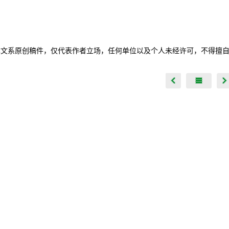
本文系原创稿件，仅代表作者立场，任何单位以及个人未经许可，不得擅