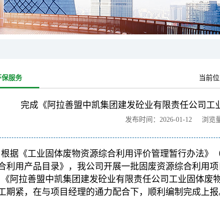
环保服务
当前位
完成《阿拉善盟中凯集团建发砼业有限责任公司工
发布时间：2026-01-12 浏览
根据《工业固体废物资源综合利用评价管理暂行办法》（2
合利用产品目录》，我公司开展一批固废资源综合利用项
《阿拉善盟中凯集团建发砼业有限责任公司工业固体废
工期紧，在与项目经理的通力配合下，顺利编制完成上报