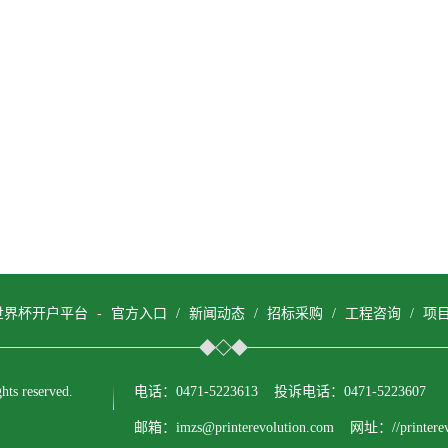
6世界杯开户平台 - 官方入口
/
新闻动态
/
招标采购
/
工程咨询
/
项
 reserved.
电话：0471-5223613 投诉电话：0471-5223607
邮箱：imzs@printerevolution.com 网址：//printerevo