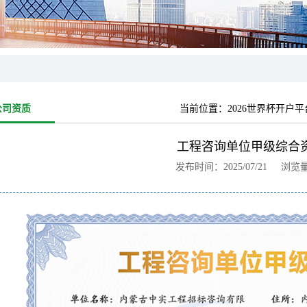
公司资质
当前位置：
2026世界杯开户平
工程咨询单位甲级综合
发布时间：2025/07/21 浏览