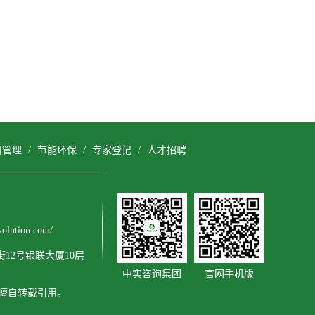
目管理
/
节能环保
/
专家登记
/
人才招聘
lution.com/
12号银联大厦10层
中实咨询集团
官网手机版
得擅自转载引用。