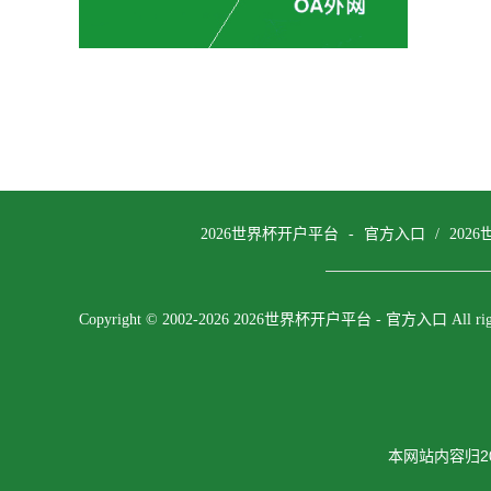
2026世界杯开户平台 - 官方入口
/
202
Copyright © 2002-2026 2026世界杯开户平台 - 官方入口 All rights
本网站内容归2