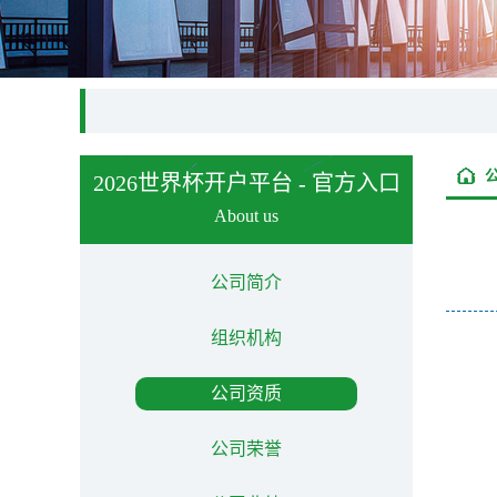
2026世界杯开户平台 - 官方入口
About us
公司简介
组织机构
公司资质
公司荣誉