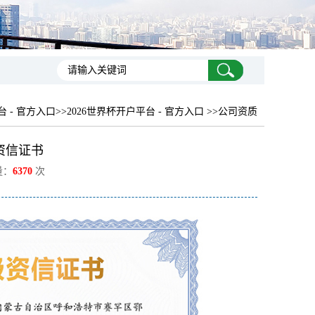
台 - 官方入口
>>2026世界杯开户平台 - 官方入口 >>公司资质
资信证书
量：
6370
次