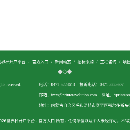
6世界杯开户平台 - 官方入口
/
新闻动态
/
招标采购
/
工程咨询
/
项
 reserved.
电话：0471-5223613 投诉电话：0471-5223607
邮箱：imzs@printerevolution.com 网址：//printerevo
地址：内蒙古自治区呼和浩特市赛罕区鄂尔多斯东街
026世界杯开户平台 - 官方入口 所有，任何单位以及个人未经许可，不