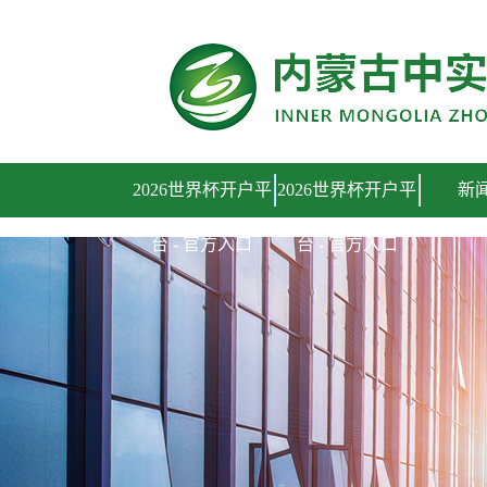
2026世界杯开户平台 - 官方入口
2026世界杯开户平
2026世界杯开户平
新
台 - 官方入口
台 - 官方入口