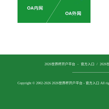
2026世界杯开户平台 - 官方入口
/
202
Copyright © 2002-2026 2026世界杯开户平台 - 官方入口 All rights