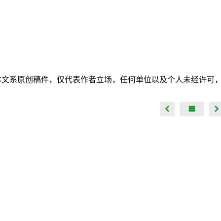
本文系原创稿件，仅代表作者立场，任何单位以及个人未经许可