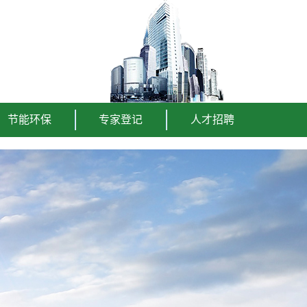
节能环保
专家登记
人才招聘