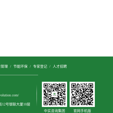
目管理
/
节能环保
/
专家登记
/
人才招聘
lution.com/
12号银联大厦10层
中实咨询集团
官网手机版