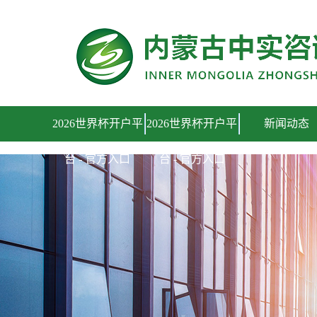
2026世界杯开户平台 - 官方入口
2026世界杯开户平
2026世界杯开户平
新闻动态
台 - 官方入口
台 - 官方入口