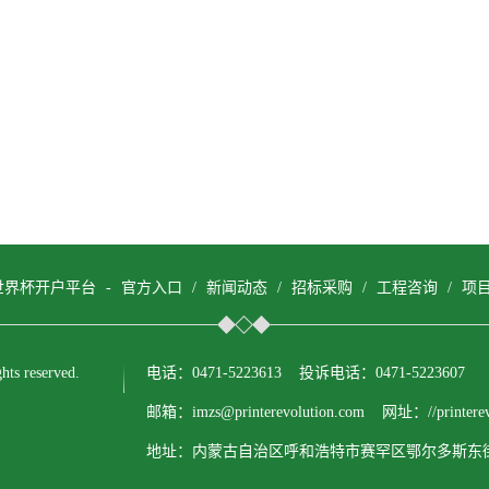
6世界杯开户平台 - 官方入口
/
新闻动态
/
招标采购
/
工程咨询
/
项
 reserved.
电话：0471-5223613 投诉电话：0471-5223607
邮箱：imzs@printerevolution.com 网址：//printerevo
地址：内蒙古自治区呼和浩特市赛罕区鄂尔多斯东街