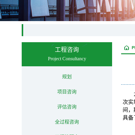
P
工程咨询
Project Consultancy
规划
项目咨询
次实
评估咨询
间，
具备
全过程咨询