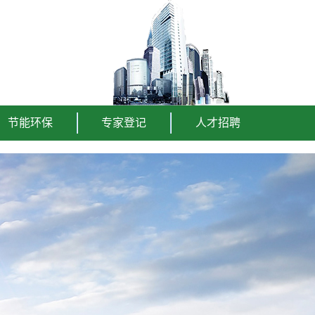
节能环保
专家登记
人才招聘