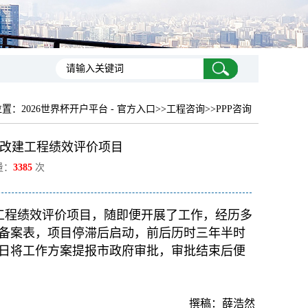
位置：
2026世界杯开户平台 - 官方入口
>>工程咨询>>PPP咨询
改建工程绩效评价项目
量：
3385
次
建工程绩效评价项目，随即便开展了工作，经历多
备案表，项目停滞后启动，前后历时三年半时
日将工作方案提报市政府审批，审批结束后便
撰稿：薛浩然