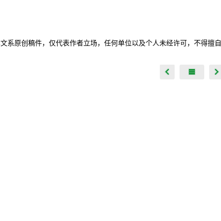
本文系原创稿件，仅代表作者立场，任何单位以及个人未经许可，不得擅