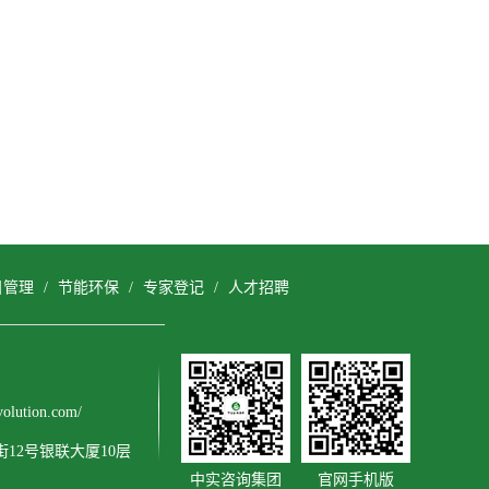
目管理
/
节能环保
/
专家登记
/
人才招聘
lution.com/
12号银联大厦10层
中实咨询集团
官网手机版