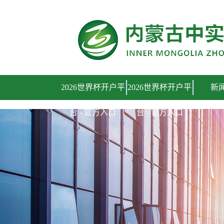
2026世界杯开户平台 - 官方入口
2026世界杯开户平
2026世界杯开户平
新
台 - 官方入口
台 - 官方入口