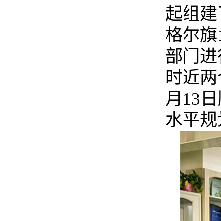
起组建
格尔旗
部门进
时近两
月13
水平规