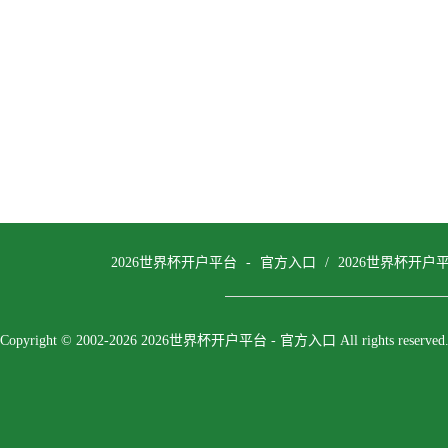
2026世界杯开户平台 - 官方入口
/
2026世界杯开户
Copyright © 2002-2026 2026世界杯开户平台 - 官方入口 All rights reserved