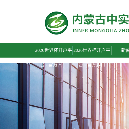
2026世界杯开户平台 - 官方入口
2026世界杯开户平
2026世界杯开户平
新
台 - 官方入口
台 - 官方入口