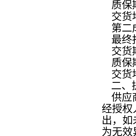
质保
交货
第二
最终报
交货
质保
交货
二、
供应
经授权
出，如
为无效