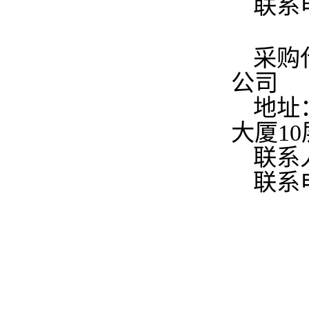
联系电
采购
公司
地址
大厦10
联系
联系电