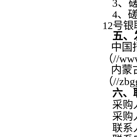
3、磋
4、
12号
五、
中国
（//www
内蒙
（//zbg
六、
采购
采购
联系