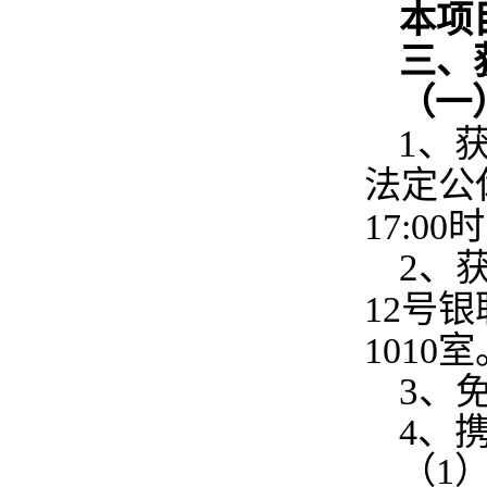
本项
三、
（一
1
、获
法定公休
17:0
2
、
12号银
1010
3
、
4、
（1