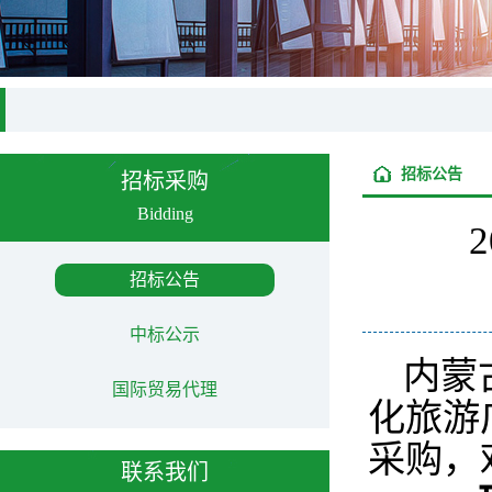
招标公告
招标采购
Bidding
招标公告
中标公示
内蒙
国际贸易代理
化旅游
采购，
联系我们