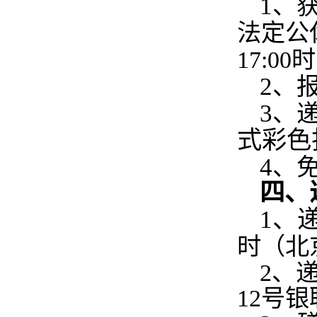
1
、获
法定公休
17:0
2
、报
3
、
式彩色
4
、
四、
1、
时（北
2、
12号