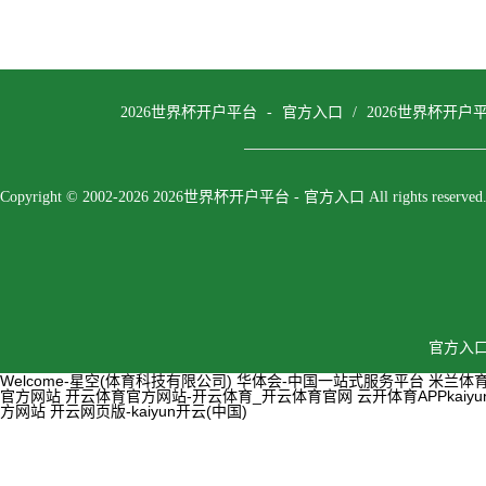
2026世界杯开户平台 - 官方入口
/
2026世界杯开户
Copyright © 2002-2026 2026世界杯开户平台 - 官方入口 All rights reserved
官方入
Welcome-星空(体育科技有限公司)
华体会-中国一站式服务平台
米兰体
官方网站
开云体育官方网站-开云体育_开云体育官网
云开体育APPkai
方网站
开云网页版-kaiyun开云(中国)