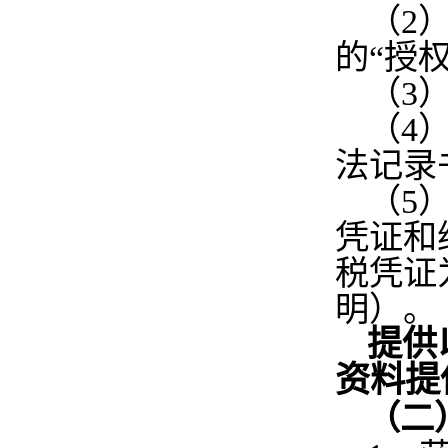
（2
的“授
（3
（4
法记录
（5
凭证和
税凭证
明）。
提供
资料提
（二