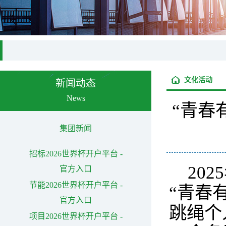
文化活动
新闻动态
News
“青春
集团新闻
招标2026世界杯开户平台 -
20
官方入口
节能2026世界杯开户平台 -
“青春
官方入口
跳绳个
项目2026世界杯开户平台 -