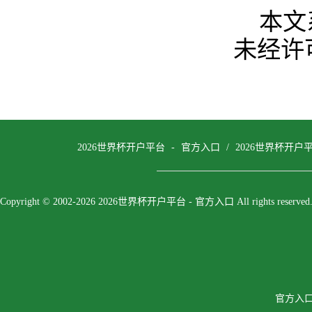
本文
未经许
2026世界杯开户平台 - 官方入口
/
2026世界杯开户
Copyright © 2002-2026 2026世界杯开户平台 - 官方入口 All rights reserved
官方入