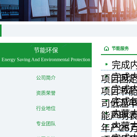
节能服务
节能环保
Energy Saving And Environmental Protection
完成
完成
项目固
公司简介
完成
项目节
资质荣誉
完成
司低温
行业地位
内蒙
能声明
专业团队
内蒙古
年产25