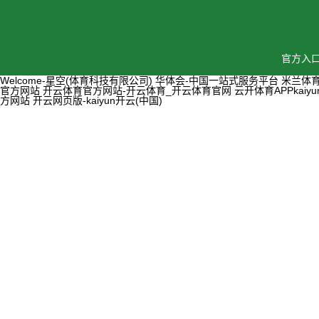
官方入
Welcome-星空(体育科技有限公司)
华体会-中国一站式服务平台
米兰体
官方网站
开云体育官方网站-开云体育_开云体育官网
云开体育APPkai
方网站
开云网页版-kaiyun开云(中国)