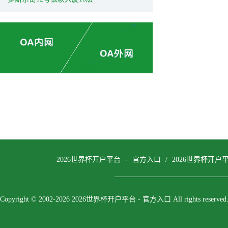
2026世界杯开户平台 - 官方入口
/
2026世界杯开户
Copyright © 2002-2026 2026世界杯开户平台 - 官方入口 All rights reserved