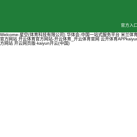
官方入
Welcome-星空(体育科技有限公司)
华体会-中国一站式服务平台
米兰体
官方网站
开云体育官方网站-开云体育_开云体育官网
云开体育APPkai
方网站
开云网页版-kaiyun开云(中国)