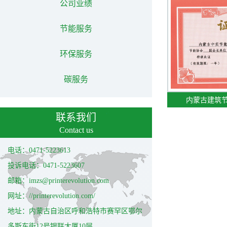
公司业绩
节能服务
环保服务
碳服务
内蒙古建筑
联系我们
Contact us
电话：0471-5223613
投诉电话：0471-5223607
邮箱：imzs@printerevolution.com
网址：//printerevolution.com/
地址：内蒙古自治区呼和浩特市赛罕区鄂尔
多斯东街12号银联大厦10层