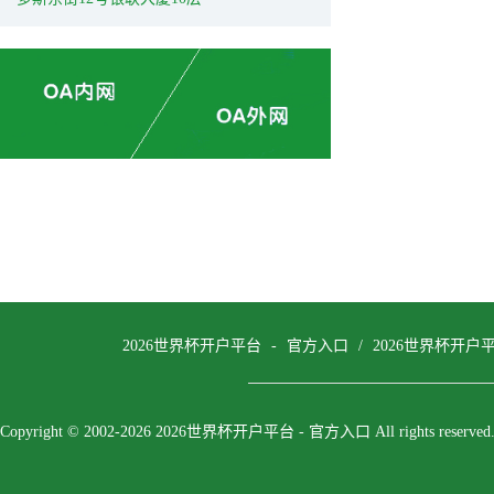
2026世界杯开户平台 - 官方入口
/
2026世界杯开户
Copyright © 2002-2026 2026世界杯开户平台 - 官方入口 All rights reserved