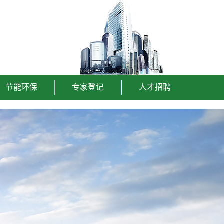
节能环保
专家登记
人才招聘