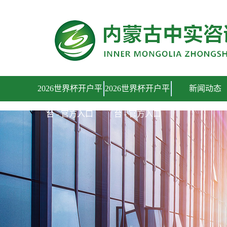
2026世界杯开户平台 - 官方入口
2026世界杯开户平
2026世界杯开户平
新闻动态
台 - 官方入口
台 - 官方入口