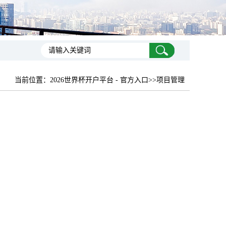
当前位置：
2026世界杯开户平台 - 官方入口
>>项目管理