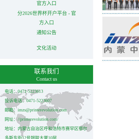
官方入口
分2026世界杯开户平台 - 官
方入口
通知公告
文化活动
联系我们
Contact us
电话：0471-5223613
投诉电话：0471-5223607
邮箱：imzs@printerevolution.com
网址：//printerevolution.com/
地址：内蒙古自治区呼和浩特市赛罕区鄂尔
多斯东街12号银联大厦10层