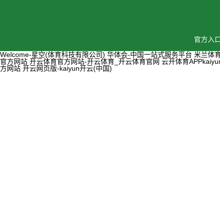
官方入
Welcome-星空(体育科技有限公司)
华体会-中国一站式服务平台
米兰体
官方网站
开云体育官方网站-开云体育_开云体育官网
云开体育APPkai
方网站
开云网页版-kaiyun开云(中国)